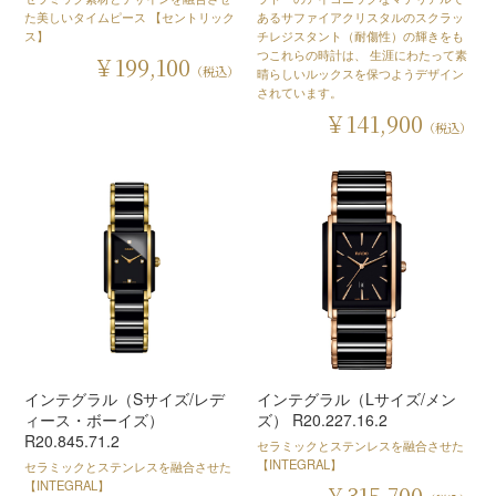
た美しいタイムピース 【セントリック
あるサファイアクリスタルのスクラッ
ス】
チレジスタント（耐傷性）の輝きをも
つこれらの時計は、 生涯にわたって素
￥199,100
（税込）
晴らしいルックスを保つようデザイン
されています。
￥141,900
（税込）
インテグラル（Sサイズ/レデ
インテグラル（Lサイズ/メン
ィース・ボーイズ）
ズ） R20.227.16.2
R20.845.71.2
セラミックとステンレスを融合させた
【INTEGRAL】
セラミックとステンレスを融合させた
【INTEGRAL】
￥315,700